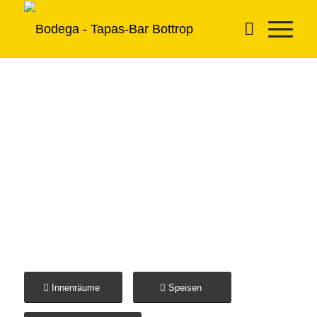
BODEGA – FOTOGALERIE
Außengastronomie
Innenräume
Speisen